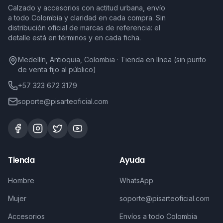
Calzado y accesorios con actitud urbana, envío
a todo Colombia y claridad en cada compra. Sin
distribución oficial de marcas de referencia: el
detalle está en términos y en cada ficha.
Medellín, Antioquia, Colombia · Tienda en línea (sin punto
de venta fijo al público)
+57 323 672 3179
soporte@pisarteoficial.com
Tienda
Ayuda
Hombre
WhatsApp
Mujer
soporte@pisarteoficial.com
Accesorios
Envíos a todo Colombia