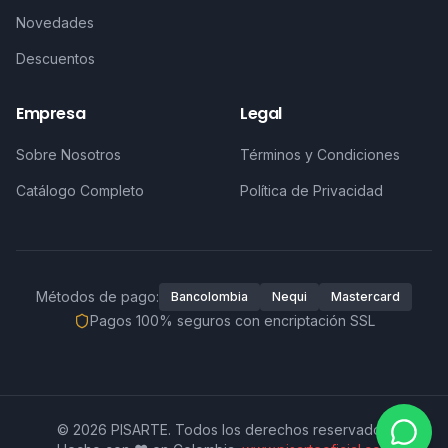
Novedades
Descuentos
Empresa
Legal
Sobre Nosotros
Términos y Condiciones
Catálogo Completo
Política de Privacidad
Métodos de pago:
Bancolombia
Nequi
Mastercard
Pagos 100% seguros con encriptación SSL
© 2026 PISARTE. Todos los derechos reservados.