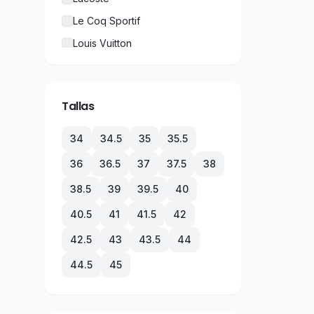
Le Coq Sportif
Louis Vuitton
New Balance
Nike
Tallas
Puma
Rolex
34
34.5
35
35.5
TechnoMarine
36
36.5
37
37.5
38
Tommy Hilfiger
38.5
39
39.5
40
Under Armour
40.5
41
41.5
42
Vans
42.5
43
43.5
44
44.5
45