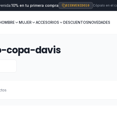
venida:
10% en tu primera compra
Cópialo en el ca
BIENVENIDO10
HOMBRE
MUJER
ACCESORIOS
DESCUENTOS
NOVEDADES
o-copa-davis
ctos