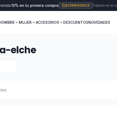
venida:
10% en tu primera compra
Cópialo en el ca
BIENVENIDO10
HOMBRE
MUJER
ACCESORIOS
DESCUENTOS
NOVEDADES
a-elche
ctos