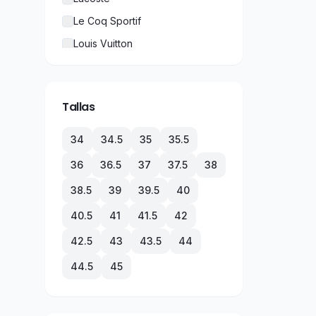
Le Coq Sportif
Louis Vuitton
New Balance
Nike
Tallas
Puma
Rolex
34
34.5
35
35.5
TechnoMarine
36
36.5
37
37.5
38
Tommy Hilfiger
38.5
39
39.5
40
Under Armour
40.5
41
41.5
42
Vans
42.5
43
43.5
44
44.5
45