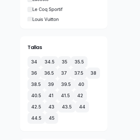
Le Coq Sportif
Louis Vuitton
New Balance
Nike
Tallas
Puma
Rolex
34
34.5
35
35.5
TechnoMarine
36
36.5
37
37.5
38
Tommy Hilfiger
38.5
39
39.5
40
Under Armour
40.5
41
41.5
42
Vans
42.5
43
43.5
44
44.5
45