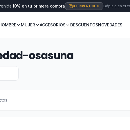
venida:
10% en tu primera compra
Cópialo en el ca
BIENVENIDO10
HOMBRE
MUJER
ACCESORIOS
DESCUENTOS
NOVEDADES
iedad-osasuna
ctos