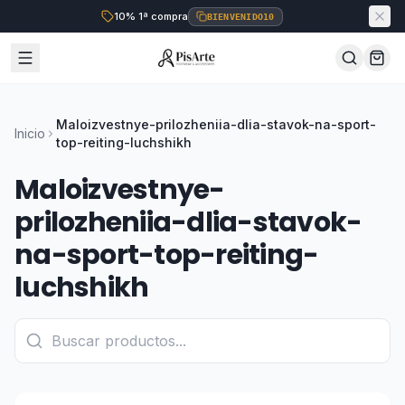
10% 1ª compra
BIENVENIDO10
Maloizvestnye-prilozheniia-dlia-stavok-na-sport-
Inicio
top-reiting-luchshikh
Maloizvestnye-
prilozheniia-dlia-stavok-
na-sport-top-reiting-
luchshikh