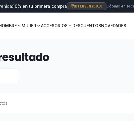
venida:
10% en tu primera compra
Cópialo en el ca
BIENVENIDO10
HOMBRE
MUJER
ACCESORIOS
DESCUENTOS
NOVEDADES
resultado
ctos