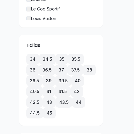
Le Coq Sportif
Louis Vuitton
New Balance
Nike
Tallas
Puma
Rolex
34
34.5
35
35.5
TechnoMarine
36
36.5
37
37.5
38
Tommy Hilfiger
38.5
39
39.5
40
Under Armour
40.5
41
41.5
42
Vans
42.5
43
43.5
44
44.5
45