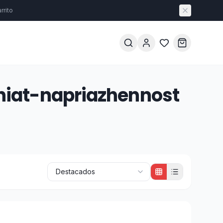
rrito
niat-napriazhennost