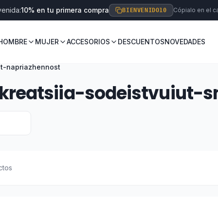
venida:
10% en tu primera compra
Cópialo en el ca
BIENVENIDO10
HOMBRE
MUJER
ACCESORIOS
DESCUENTOS
NOVEDADES
at-napriazhennost
eatsiia-sodeistvuiut-s
ctos