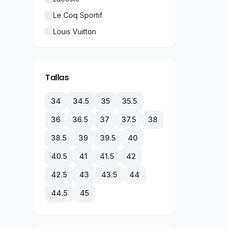
Le Coq Sportif
Louis Vuitton
New Balance
Nike
Tallas
Puma
Rolex
34
34.5
35
35.5
TechnoMarine
36
36.5
37
37.5
38
Tommy Hilfiger
38.5
39
39.5
40
Under Armour
40.5
41
41.5
42
Vans
42.5
43
43.5
44
44.5
45