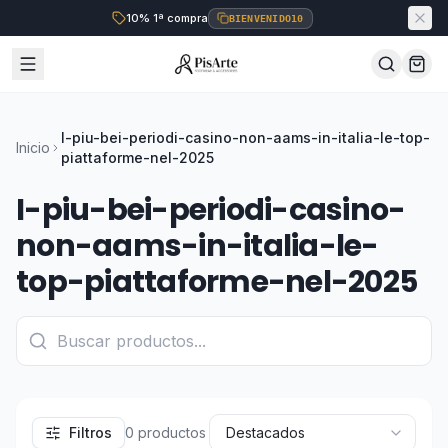
10% 1ª compra
BIENVENIDO10
I-piu-bei-periodi-casino-non-aams-in-italia-le-top-
Inicio
piattaforme-nel-2025
I-piu-bei-periodi-casino-
non-aams-in-italia-le-
top-piattaforme-nel-2025
Filtros
0
productos