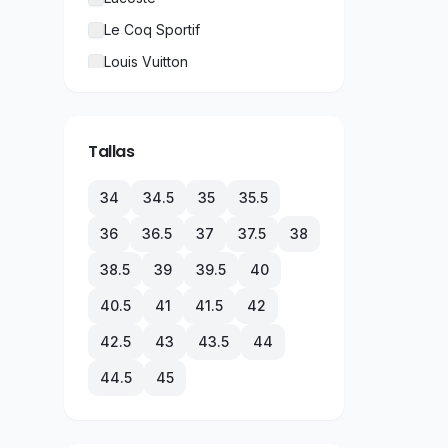
Le Coq Sportif
Louis Vuitton
New Balance
Nike
Tallas
Puma
Rolex
34
34.5
35
35.5
TechnoMarine
36
36.5
37
37.5
38
Tommy Hilfiger
38.5
39
39.5
40
Under Armour
40.5
41
41.5
42
Vans
42.5
43
43.5
44
44.5
45