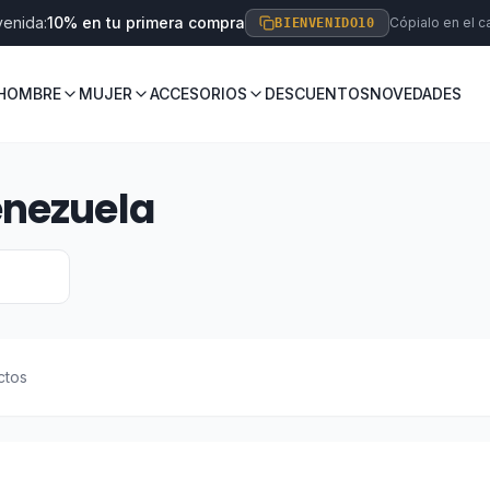
venida:
10% en tu primera compra
Cópialo en el ca
BIENVENIDO10
HOMBRE
MUJER
ACCESORIOS
DESCUENTOS
NOVEDADES
enezuela
ctos