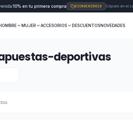
venida:
10% en tu primera compra
Cópialo en el ca
BIENVENIDO10
HOMBRE
MUJER
ACCESORIOS
DESCUENTOS
NOVEDADES
-apuestas-deportivas
ctos