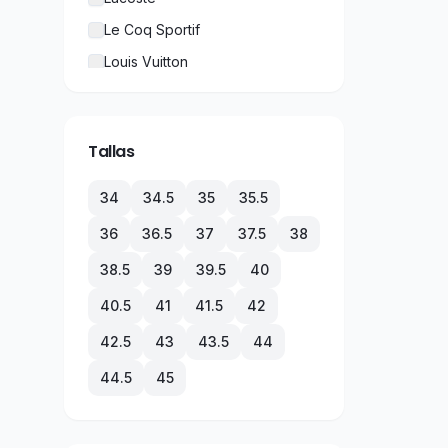
Le Coq Sportif
Louis Vuitton
New Balance
Nike
Tallas
Puma
Rolex
34
34.5
35
35.5
TechnoMarine
36
36.5
37
37.5
38
Tommy Hilfiger
38.5
39
39.5
40
Under Armour
40.5
41
41.5
42
Vans
42.5
43
43.5
44
44.5
45