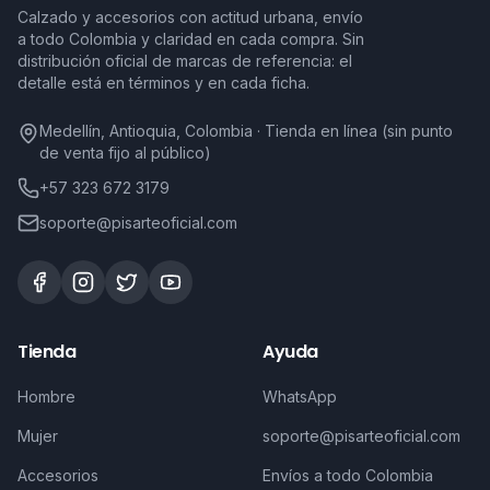
Calzado y accesorios con actitud urbana, envío
a todo Colombia y claridad en cada compra. Sin
distribución oficial de marcas de referencia: el
detalle está en términos y en cada ficha.
Medellín, Antioquia, Colombia · Tienda en línea (sin punto
de venta fijo al público)
+57 323 672 3179
soporte@pisarteoficial.com
Tienda
Ayuda
Hombre
WhatsApp
Mujer
soporte@pisarteoficial.com
Accesorios
Envíos a todo Colombia