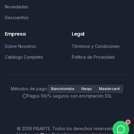
Novedades
Descuentos
Empresa
Legal
Sobre Nosotros
Términos y Condiciones
Catálogo Completo
Política de Privacidad
Métodos de pago:
Bancolombia
Nequi
Mastercard
Pagos 100% seguros con encriptación SSL
© 2026 PISARTE. Todos los derechos reservados.