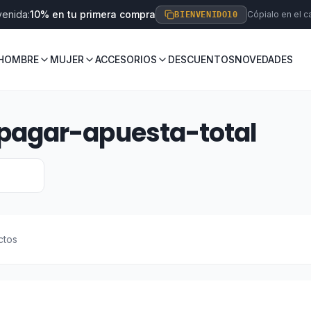
venida:
10% en tu primera compra
Cópialo en el ca
BIENVENIDO10
HOMBRE
MUJER
ACCESORIOS
DESCUENTOS
NOVEDADES
agar-apuesta-total
ctos