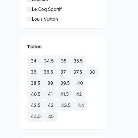
Le Coq Sportif
Louis Vuitton
New Balance
Nike
Tallas
Puma
Rolex
34
34.5
35
35.5
TechnoMarine
36
36.5
37
37.5
38
Tommy Hilfiger
38.5
39
39.5
40
Under Armour
40.5
41
41.5
42
Vans
42.5
43
43.5
44
44.5
45