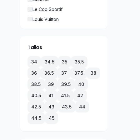
Le Coq Sportif
Louis Vuitton
New Balance
Nike
Tallas
Puma
Rolex
34
34.5
35
35.5
TechnoMarine
36
36.5
37
37.5
38
Tommy Hilfiger
38.5
39
39.5
40
Under Armour
40.5
41
41.5
42
Vans
42.5
43
43.5
44
44.5
45