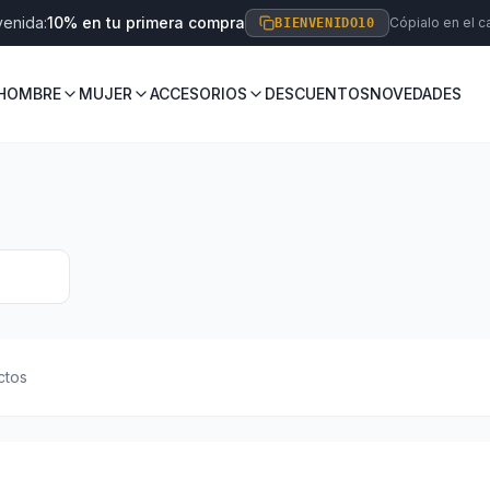
venida:
10% en tu primera compra
Cópialo en el ca
BIENVENIDO10
HOMBRE
MUJER
ACCESORIOS
DESCUENTOS
NOVEDADES
ctos