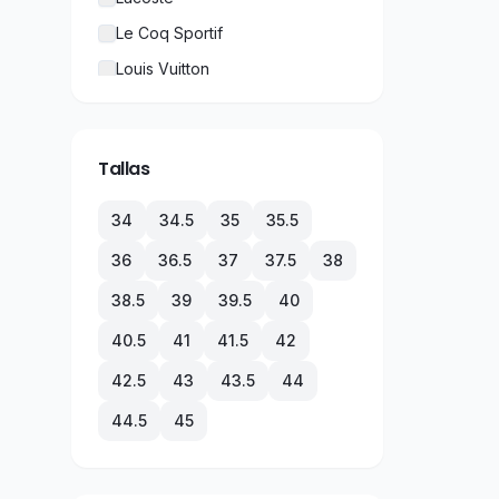
Le Coq Sportif
Louis Vuitton
New Balance
Nike
Tallas
Puma
Rolex
34
34.5
35
35.5
TechnoMarine
36
36.5
37
37.5
38
Tommy Hilfiger
38.5
39
39.5
40
Under Armour
40.5
41
41.5
42
Vans
42.5
43
43.5
44
44.5
45