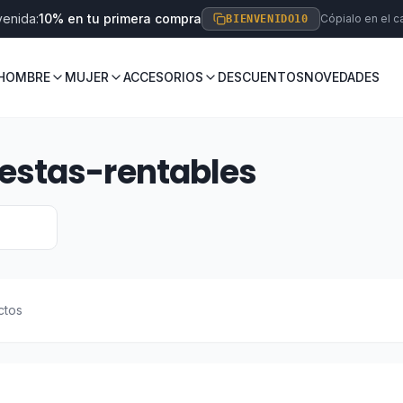
venida:
10% en tu primera compra
Cópialo en el ca
BIENVENIDO10
HOMBRE
MUJER
ACCESORIOS
DESCUENTOS
NOVEDADES
estas-rentables
ctos