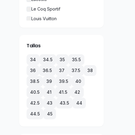
Le Coq Sportif
Louis Vuitton
New Balance
Nike
Tallas
Puma
Rolex
34
34.5
35
35.5
TechnoMarine
36
36.5
37
37.5
38
Tommy Hilfiger
38.5
39
39.5
40
Under Armour
40.5
41
41.5
42
Vans
42.5
43
43.5
44
44.5
45