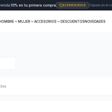
venida:
10% en tu primera compra
Cópialo en el ca
BIENVENIDO10
HOMBRE
MUJER
ACCESORIOS
DESCUENTOS
NOVEDADES
ctos