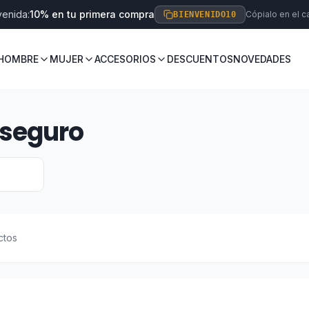
venida:
10% en tu primera compra
Cópialo en el ca
BIENVENIDO10
HOMBRE
MUJER
ACCESORIOS
DESCUENTOS
NOVEDADES
-seguro
ctos