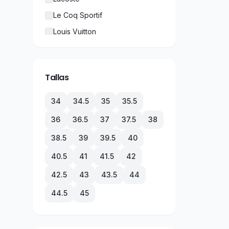
Le Coq Sportif
Louis Vuitton
New Balance
Nike
Tallas
Puma
Rolex
34
34.5
35
35.5
TechnoMarine
36
36.5
37
37.5
38
Tommy Hilfiger
38.5
39
39.5
40
Under Armour
40.5
41
41.5
42
Vans
42.5
43
43.5
44
44.5
45